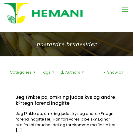
postordre brudesider
Categories
Tags
Authors
Show all
Jeg t?nkte pa, omkring judas kys og andre
k?rtegn forend indgifte
Jeg t?nkte pa, omkring judas kys og andre k?rtegn
forend indgifte Hej! kan forsvares bibelsk? Eg har
skol?s lidt forudsat det og forekomme ma fleste har
[…]