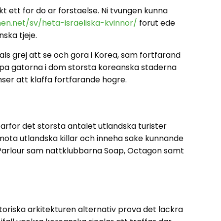
 ett for do ar forstaelse. Ni tvungen kunna
en.net/sv/heta-israeliska-kvinnor/
forut ede
ska tjeje.
als grej att se och gora i Korea, sam fortfarand
a pa gatorna i dom storsta koreanska staderna
ser att klaffa fortfarande hogre.
arfor det storsta antalet utlandska turister
t mota utlandska killar och inneha sake kunnande
de Parlour sam nattklubbarna Soap, Octagon samt
riska arkitekturen alternativ prova det lackra