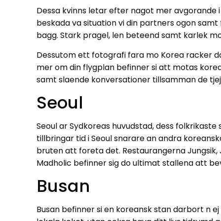
Dessa kvinns letar efter nagot mer avgorande i
beskada va situation vi din partners ogon samt
bagg. Stark pragel, len beteend samt karlek mo
Dessutom ett fotografi fara mo Korea racker dar
mer om din flygplan befinner si att motas kore
samt slaende konversationer tillsamman de tjeje
Seoul
Seoul ar Sydkoreas huvudstad, dess folkrikaste 
tillbringar tid i Seoul snarare an andra korean
bruten att foreta det. Restaurangerna Jungsik,
Madholic befinner sig do ultimat stallena att be
Busan
Busan befinner si en koreansk stan darbort n e