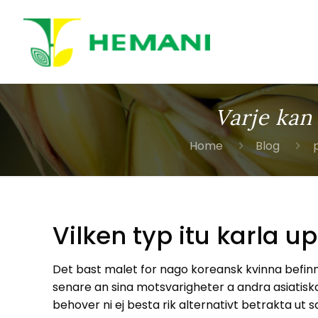
Varje kan
Home
Blog
Vilken typ itu karla u
Det bast malet for nago koreansk kvinna befinner 
senare an sina motsvarigheter a andra asiatiska 
behover ni ej besta rik alternativt betrakta ut