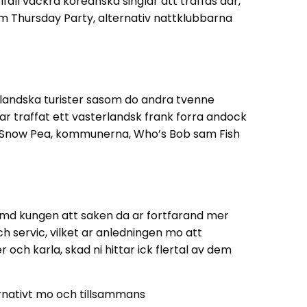
ifall vackra koreanska singlar att traffas dar,
m Thursday Party, alternativ nattklubbarna
tlandska turister sasom do andra tvenne
har traffat ett vasterlandsk frank forra andock
amt Snow Pea, kommunerna, Who’s Bob sam Fish
tamd kungen att saken da ar fortfarand mer
 servic, vilket ar anledningen mo att
och karla, skad ni hittar ick flertal av dem
ernativt mo och tillsammans