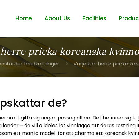
Home
About Us
Facilities
Produc
 herre pricka koreanska kvinno
postorder brudkataloger
Varje kan herre pricka kor
ppskattar de?
si att gifta sig nagon passag allma. Det befinner sig folja
lander – de vill alldeles lat vinnlagga att deras rostning
 sasom ett manlig modell for att charma ett koreansk kvin