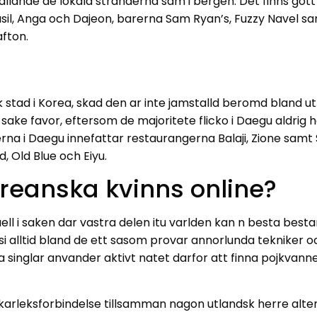
allande de lokala stranderna sam i bergen. Det finns gott 
il, Anga och Dajeon, barerna Sam Ryan’s, Fuzzy Navel sa
fton.
 stad i Korea, skad den ar inte jamstalld beromd bland u
sake favor, eftersom de majoritete flicko i Daegu aldrig 
serna i Daegu innefattar restaurangerna Balaji, Zione s
 Old Blue och Eiyu.
eanska kvinns online?
ell i saken dar vastra delen itu varlden kan n besta bes
 alltid bland de ett sasom provar annorlunda tekniker och
singlar anvander aktivt natet darfor att finna pojkvanner 
ar karleksforbindelse tillsamman nagon utlandsk herre alt