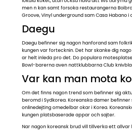
lokala koket, utan ocksa hava ditt livs tidrymd g
men n kan samt forsoka restaurangerna Boibras
Groove, Vinyl underground sam Casa Habano i a
Daegu
Daegu befinner sig nagon hanforand sam folkrik
kungen var fortecknin. Det har skanke dig nago 
ar helt inleda pro det. Do populara motesplat
Bowl-barerna aven nattklubbarna Club knivblad,
Var kan man mota kor
Om det finns nagon trend som befinner sig aktu
beromd i Sydkorea. Koreanska damer befinner si
onlinedejting omedelbar okar i Korea. Koreanska 
kungen platsbaserade appar och sajter.
Nar nagon koreansk brud vill tillverka ett allv