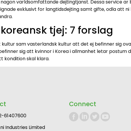
v nagon varldsomfattande dejtingtjanst. Dessa service ar
ignade exklusivt for langtidsdejting samt gifte, odla att 
andra.
oreansk tjej: 7 forslag
 kultur sam vasterlandsk kultur att det ej befinner sig o
finner sig att kvinnor i Korea i allmanhet letar postum di
 kondition skal klara.
ct
Connect
2-61407600
i Industries Limited