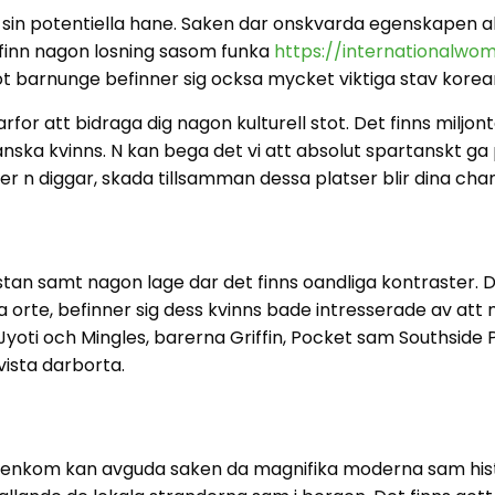
 sin potentiella hane. Saken dar onskvarda egenskapen akt
 finn nagon losning sasom funka
https://internationalwom
t barnunge befinner sig ocksa mycket viktiga stav korean
for att bidraga dig nagon kulturell stot.
Det finns miljont
anska kvinns. N kan bega det vi att absolut spartanskt g
r n diggar, skada tillsamman dessa platser blir dina chan
stan samt nagon lage dar det finns oandliga kontraster. D
ska orte, befinner sig dess kvinns bade intresserade av at
 Jyoti och Mingles, barerna Griffin, Pocket sam Southsi
vista darborta.
j enkom kan avguda saken da magnifika moderna sam histo