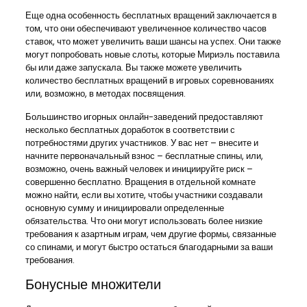
Еще одна особенность бесплатных вращений заключается в
том, что они обеспечивают увеличенное количество часов
ставок, что может увеличить ваши шансы на успех. Они также
могут попробовать новые слоты, которые Мириэль поставила
бы или даже запускала. Вы также можете увеличить
количество бесплатных вращений в игровых соревнованиях
или, возможно, в методах посвящения.
Большинство игорных онлайн-заведений предоставляют
несколько бесплатных доработок в соответствии с
потребностями других участников. У вас нет – внесите и
начните первоначальный взнос – бесплатные спины, или,
возможно, очень важный человек и инициируйте риск –
совершенно бесплатно. Вращения в отдельной комнате
можно найти, если вы хотите, чтобы участники создавали
основную сумму и инициировали определенные
обязательства. Что они могут использовать более низкие
требования к азартным играм, чем другие формы, связанные
со спинами, и могут быстро остаться благодарными за ваши
требования.
Бонусные множители