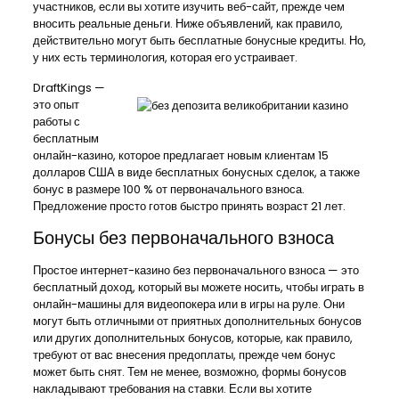
участников, если вы хотите изучить веб-сайт, прежде чем
вносить реальные деньги. Ниже объявлений, как правило,
действительно могут быть бесплатные бонусные кредиты. Но,
у них есть терминология, которая его устраивает.
DraftKings —
это опыт
работы с
бесплатным
онлайн-казино, которое предлагает новым клиентам 15
долларов США в виде бесплатных бонусных сделок, а также
бонус в размере 100 % от первоначального взноса.
Предложение просто готов быстро принять возраст 21 лет.
Бонусы без первоначального взноса
Простое интернет-казино без первоначального взноса — это
бесплатный доход, который вы можете носить, чтобы играть в
онлайн-машины для видеопокера или в игры на руле. Они
могут быть отличными от приятных дополнительных бонусов
или других дополнительных бонусов, которые, как правило,
требуют от вас внесения предоплаты, прежде чем бонус
может быть снят. Тем не менее, возможно, формы бонусов
накладывают требования на ставки. Если вы хотите